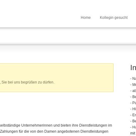
Home
Kollegin gesucht
I
- N
, Sie bei uns begrüßen zu dürfen.
- M
- a
- B
- P
- H
- E
- B
selbständige Unternehmerinnen und bieten ihre Dienstleistungen im
- H
Zahlungen für die von den Damen angebotenen Dienstleistungen
mit