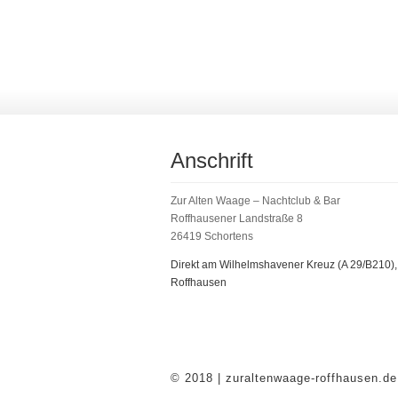
Anschrift
Zur Alten Waage – Nachtclub & Bar
Roffhausener Landstraße 8
26419 Schortens
Direkt am Wilhelmshavener Kreuz (A 29/B210),
Roffhausen
© 2018 | zuraltenwaage-roffhausen.de