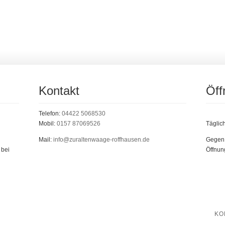
Kontakt
Öff
Telefon:
04422 5068530
Mobil:
0157 87069526
Täglic
Mail:
info@zuraltenwaage-roffhausen.de
Gegen 
 bei
Öffnung
KO