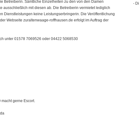
 die Betreiberin. Sämtliche Einzelheiten zu den von den Damen
- D
 ausschließlich mit diesen ab. Die Betreiberin vermietet lediglich
n Dienstleistungen keine Leistungserbringerin. Die Veröffentlichung
der Webseite zuraltenwaage-roffhausen.de erfolgt im Auftrag der
nisch unter 01578 7069526 oder 04422 5068530
 macht gerne Escort.
 da